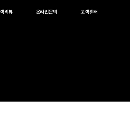
객리뷰
온라인문의
고객센터
고객리뷰
비회원문의
공지사항
웹진형
1:1문의
질문과답변
형_메이슨리
폼메일
유투브동영상
자주하시는질문