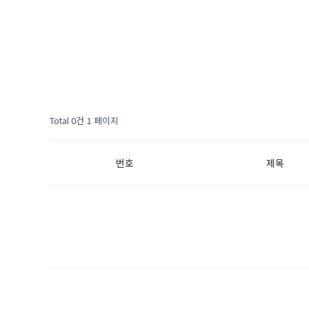
Total 0건
1 페이지
번호
제목
다음검색