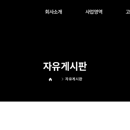
회사소개
사업영역
고
인사말
사업영역1
연혁
사업영역2
오시는길
갤러리
자유게시판
자유게시판