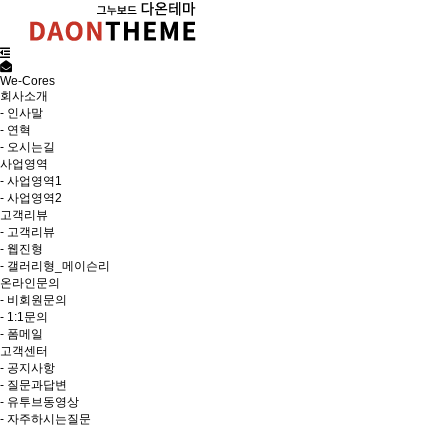
We-Cores
회사소개
- 인사말
- 연혁
- 오시는길
사업영역
- 사업영역1
- 사업영역2
고객리뷰
- 고객리뷰
- 웹진형
- 갤러리형_메이슨리
온라인문의
- 비회원문의
- 1:1문의
- 폼메일
고객센터
- 공지사항
- 질문과답변
- 유투브동영상
- 자주하시는질문